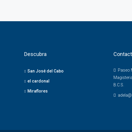
Descubra
Contac
Paseo M
San José del Cabo
Magisteria
el cardonal
B.C.S.
Miraflores
adela@