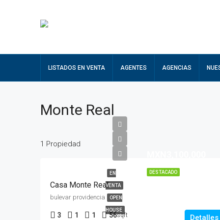
LISTADOS EN VENTA
AGENTES
AGENCIAS
NUE
Monte Real
1 Propiedad
MXN3,100,000
DESTACADO
EN
Casa Monte Real
VENTA
bulevar providencia
OPEN
HOUSE
3
1
1
56
sqft
Detalles